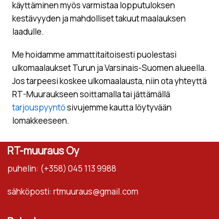
käyttäminen myös varmistaa lopputuloksen
kestävyyden ja mahdolliset takuut maalauksen
laadulle.
Me hoidamme ammattitaitoisesti puolestasi
ulkomaalaukset Turun ja Varsinais-Suomen alueella.
Jos tarpeesi koskee ulkomaalausta, niin ota yhteyttä
RT-Muuraukseen soittamalla tai jättämällä
tarjouspyyntö
sivujemme kautta löytyvään
lomakkeeseen.
RT-muuraus Oy
puhelin: (+358) 045 113 9988
sähköposti: rtmuuraus@gmail.com