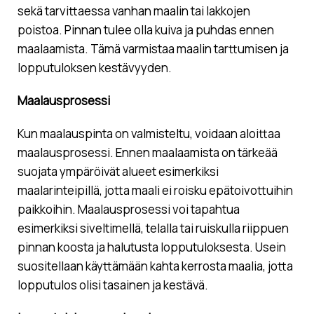
sekä tarvittaessa vanhan maalin tai lakkojen
poistoa. Pinnan tulee olla kuiva ja puhdas ennen
maalaamista. Tämä varmistaa maalin tarttumisen ja
lopputuloksen kestävyyden.
Maalausprosessi
Kun maalauspinta on valmisteltu, voidaan aloittaa
maalausprosessi. Ennen maalaamista on tärkeää
suojata ympäröivät alueet esimerkiksi
maalarinteipillä, jotta maali ei roisku epätoivottuihin
paikkoihin. Maalausprosessi voi tapahtua
esimerkiksi siveltimellä, telalla tai ruiskulla riippuen
pinnan koosta ja halutusta lopputuloksesta. Usein
suositellaan käyttämään kahta kerrosta maalia, jotta
lopputulos olisi tasainen ja kestävä.