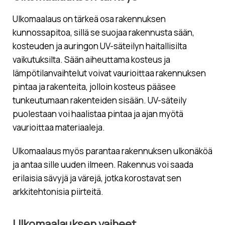
Ulkomaalaus on tärkeä osa rakennuksen
kunnossapitoa, sillä se suojaa rakennusta sään,
kosteuden ja auringon UV-säteilyn haitallisilta
vaikutuksilta. Sään aiheuttama kosteus ja
lämpötilanvaihtelut voivat vaurioittaa rakennuksen
pintaa ja rakenteita, jolloin kosteus pääsee
tunkeutumaan rakenteiden sisään. UV-säteily
puolestaan voi haalistaa pintaa ja ajan myötä
vaurioittaa materiaaleja.
Ulkomaalaus myös parantaa rakennuksen ulkonäköä
ja antaa sille uuden ilmeen. Rakennus voi saada
erilaisia sävyjä ja värejä, jotka korostavat sen
arkkitehtonisia piirteitä.
Ulkomaalauksen vaiheet